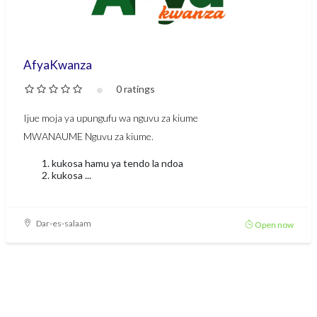
AfyaKwanza
0 ratings
Ijue moja ya upungufu wa nguvu za kiume
MWANAUME
Nguvu za kiume.
kukosa hamu ya tendo la ndoa
kukosa ...
Dar-es-salaam
Open now